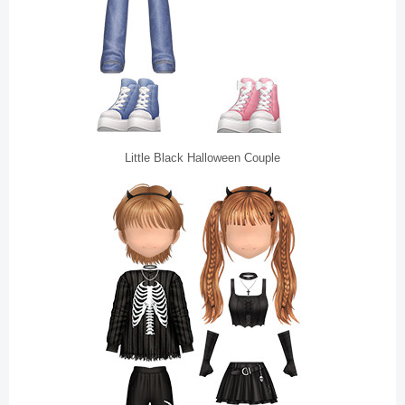
Little Black Halloween Couple