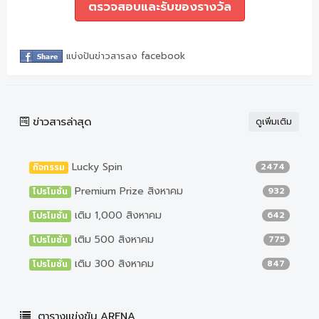
ตรวจสอบและรับของรางวัล
แบ่งปันข่าวสารลง facebook
ข่าวสารล่าสุด
ดูเพิ่มเติม
Lucky Spin
2474
กิจกรรม
Premium Prize สิงหาคม
932
โปรโมชั่น
เติม 1,000 สิงหาคม
642
โปรโมชั่น
เติม 500 สิงหาคม
775
โปรโมชั่น
เติม 300 สิงหาคม
847
โปรโมชั่น
ตารางแข่งขัน ARENA