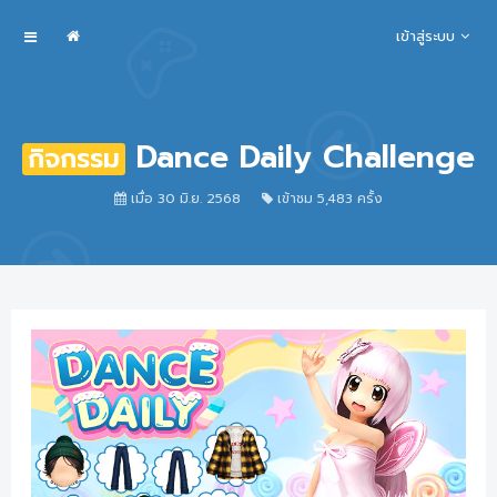
เข้าสู่ระบบ
Dance Daily Challenge
กิจกรรม
เมื่อ 30 มิ.ย. 2568
เข้าชม 5,483 ครั้ง