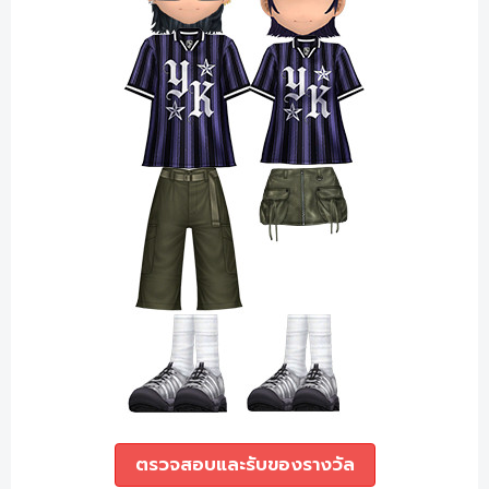
ตรวจสอบและรับของรางวัล