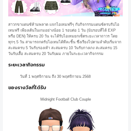
สาวกขาแดนซ์ห้ามพลาด แจกไอเทมฟรีๆ กับกิจกรรมแดนซ์ครบรับไอ
เทมฟรี เพียงเต้นในเกมอย่างน้อย 1 รอบต่อ 1 วัน (นับรอบที่ได้ EXP
หรือ DEN) ให้ครบ 20 วัน จะได้รับไอเทมยกเซ็ตระยะเวลาถาวร โดย
ทุกๆ 5 วัน สามารถกดรับไอเทมได้ทีละชิ้น ซึ่งเรียงไปตามลำดับเริ่มจาก
สะสมครบ 5 วันรับรองเท้า สะสมครบ 10 วันรับกางเกง สะสมครบ 15
วันรับเสื้อ สะสมครบ 20 วันรับผม ภายในระยะเวลากิจกรรม
ระยะเวลากิจกรรม
วันที่ 1 พฤศจิกายน ถึง 30 พฤศจิกายน 2568
ของรางวัลที่ได้รับ
Midnight Football Club Couple