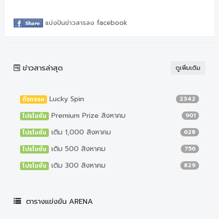
แบ่งปันข่าวสารลง facebook
ข่าวสารล่าสุด
ดูเพิ่มเติม
Lucky Spin
2342
กิจกรรม
Premium Prize สิงหาคม
901
โปรโมชั่น
เติม 1,000 สิงหาคม
628
โปรโมชั่น
เติม 500 สิงหาคม
756
โปรโมชั่น
เติม 300 สิงหาคม
829
โปรโมชั่น
ตารางแข่งขัน ARENA